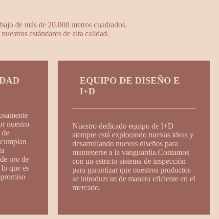
ajo de más de 20.000 metros cuadrados.
uestros estándares de alta calidad.
IDAD
EQUIPO DE DISEÑO E
I+D
rosamente
or nuestro
Nuestro dedicado equipo de I+D
 de
siempre está explorando nuevas ideas y
e cumplan
desarrollando nuevos diseños para
ta
mantenerse a la vanguardia.Contamos
de oro de
con un estricto sistema de inspección
 lo que es
para garantizar que nuestros productos
mpromiso
se introduzcan de manera eficiente en el
mercado.