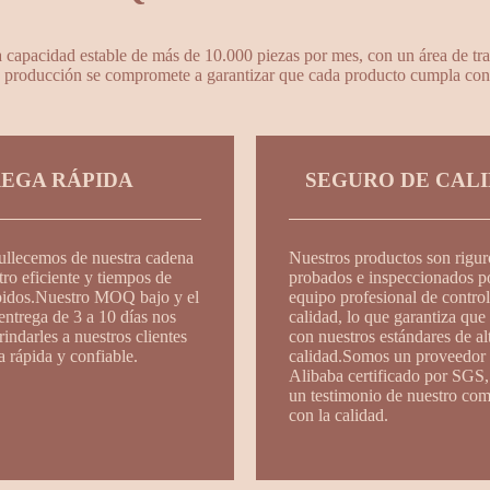
dad estable de más de 10.000 piezas por mes, con un área de trab
producción se compromete a garantizar que cada producto cumpla con n
EGA RÁPIDA
SEGURO DE CAL
ullecemos de nuestra cadena
Nuestros productos son rigu
tro eficiente y tiempos de
probados e inspeccionados p
pidos.Nuestro MOQ bajo y el
equipo profesional de control
entrega de 3 a 10 días nos
calidad, lo que garantiza qu
indarles a nuestros clientes
con nuestros estándares de al
a rápida y confiable.
calidad.Somos un proveedor 
Alibaba certificado por SGS,
un testimonio de nuestro co
con la calidad.