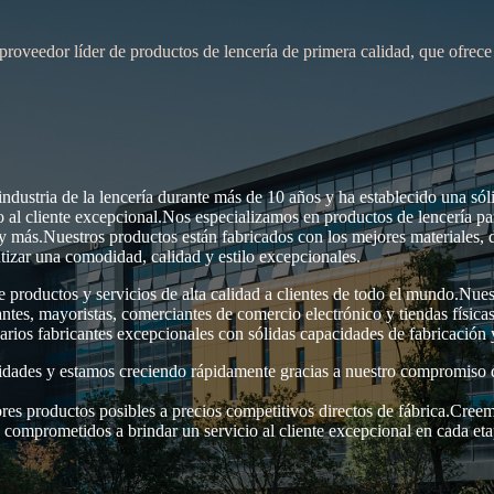
oveedor líder de productos de lencería de primera calidad, que ofrece 
ndustria de la lencería durante más de 10 años y ha establecido una sól
io al cliente excepcional.Nos especializamos en productos de lencería pa
s y más.Nuestros productos están fabricados con los mejores materiales, 
izar una comodidad, calidad y estilo excepcionales.
productos y servicios de alta calidad a clientes de todo el mundo.Nues
ntes, mayoristas, comerciantes de comercio electrónico y tiendas físicas
ios fabricantes excepcionales con sólidas capacidades de fabricación 
nidades y estamos creciendo rápidamente gracias a nuestro compromiso 
ores productos posibles a precios competitivos directos de fábrica.Cree
os comprometidos a brindar un servicio al cliente excepcional en cada eta