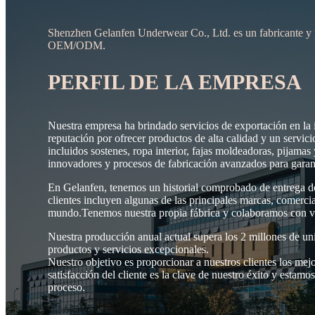
Shenzhen Gelanfen Underwear Co., Ltd. es un fabricante y pr
OEM/ODM.
PERFIL DE LA EMPRESA
Nuestra empresa ha brindado servicios de exportación en la i
reputación por ofrecer productos de alta calidad y un servic
incluidos sostenes, ropa interior, fajas moldeadoras, pijama
innovadores y procesos de fabricación avanzados para garant
En Gelanfen, tenemos un historial comprobado de entrega de 
clientes incluyen algunas de las principales marcas, comercia
mundo.Tenemos nuestra propia fábrica y colaboramos con var
Nuestra producción anual actual supera los 2 millones de u
productos y servicios excepcionales.
Nuestro objetivo es proporcionar a nuestros clientes los mej
satisfacción del cliente es la clave de nuestro éxito y estam
proceso.